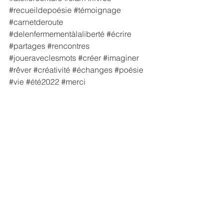
#recueildepoésie
#témoignage
#carnetderoute
#delenfermementàlaliberté
#écrire
#partages
#rencontres
#joueraveclesmots
#créer
#imaginer
#rêver
#créativité
#échanges
#poésie
#vie
#été2022
#merci