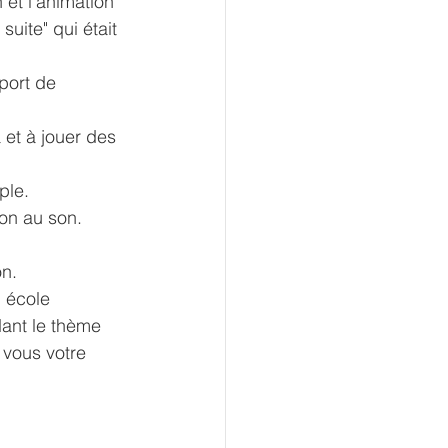
 et l'animation 
uite" qui était 
port de 
 et à jouer des 
ple. 
xon
 au son. 
n. 
 école 
ant le thème 
 vous votre 