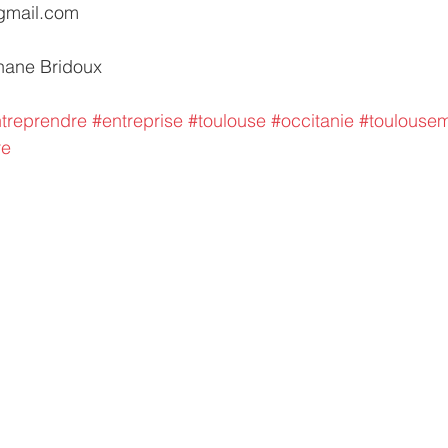
gmail.com
phane Bridoux
treprendre
#entreprise
#toulouse
#occitanie
#toulousem
re