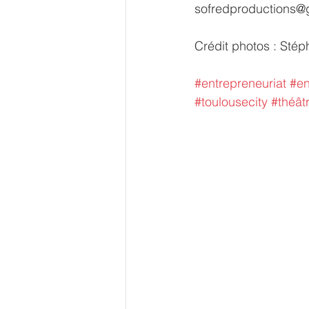
sofredproductions@
Crédit photos : Sté
#entrepreneuriat
#en
#toulousecity
#théât