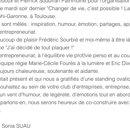
idoux
et 
Pierrick Soubiran Patrimoine
 pour l'organisation
mardi soir dernier "Changer de vie, c'est possible ! La s
hi-Garonne, à Toulouse. 
 sont mêlés : inspiration, humour, émotion, partages, ap
entrepreneuriat.
ucoup de plaisir 
Frédéric Sourbié
et moi-même à être là
ce "J'ai décidé de tout plaquer !"
ntrepreneuriat, à l'équilibre vie prof/vie perso et au cou
équipe régie 
Marie-Cécile Fourès
à la lumière et 
Eric Di
ujours chaleureuse, soutenante et aidante. 
tait présent et qui nous a gratifiés d'une standing ovatio
ouhaitez au sein de votre club d'entreprises, entreprise,
un vent d'humour, de légèreté, d'émotions tout en abord
, parlons-en, nous serons heureux de co-construire avec
. 
& Sonia SUAU