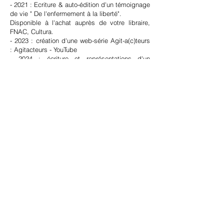
- 2021 : Ecriture & auto-édition d'un témoignage
de vie " De l'enfermement à la liberté".
Disponible à l'achat auprès de votre libraire,
FNAC, Cultura.
- 2023 : création d'une web-série Agit-a(c)teurs
: Agitacteurs - YouTube
- 2024 : écriture et représentations d'un
spectacle slam "Ô féminin - De l'ombre à la
lumière".
Ma casquette d'artiste me permet d'être
créative dans le contenu des formations et
ateliers que je conçois et déploie.
👉Vous souhaitez mettre en place au sein de
votre structure des
formations
et
ateliers
dynamiques et impactants, prenons rendez-
vous :
suausonia@gmail.com
​Sonia SUAU
Formatrice, auteure, slameuse,
Fondatrice de la web-série agit-a(c)teurs
Pour en savoir plus