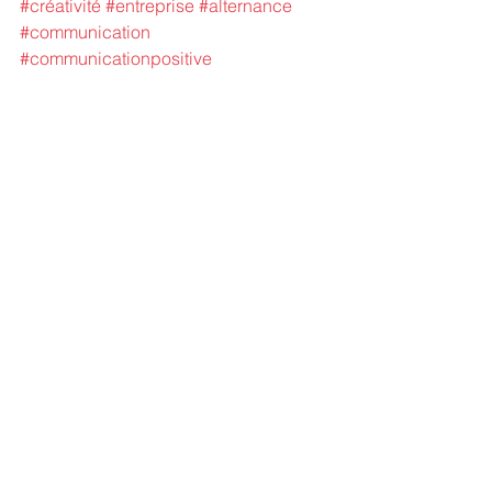
#créativité
#entreprise
#alternance
#communication
#communicationpositive
Toutes les réactions :
13Frédéric Sourbié Conférencier, 
Marie-Cécile Fourès et 11 autres 
personnes