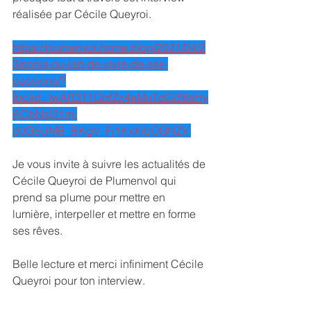
réalisée par Cécile Queyroi.
https://plumenvol.home.blog/2021/04/2
3/sonia-ou-lart-de-vivre-de-ses-
passions/?
fbclid=IwAR3T1GbfZz4eMuTdGi56sHy
ACbNsl21m-
d0G5UMB_BKgV_Fj1KxXibOGNZk
Je vous invite à suivre les actualités de 
Cécile Queyroi de Plumenvol qui 
prend sa plume pour mettre en 
lumière, interpeller et mettre en forme 
ses rêves.
Belle lecture et merci infiniment Cécile 
Queyroi pour ton interview. 