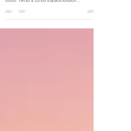
Plus que 24 heures Mesdames pour vous inscrire
à l'atelier d'écriture ô féminin qui a lieu ce jeudi
05/05. 19h30 à 22h00 EspacEvolution...